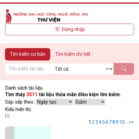
Đăng nhập
Tìm kiếm cơ bản
Tìm kiếm chi tiết
Danh sách tài liệu
Tìm thấy
3511
tài liệu thỏa mãn điều kiện tìm kiếm.
Sắp xếp theo:
Kiểu hiển thị:
1
2
3
4
5
6
7
8
9
10
...
>>