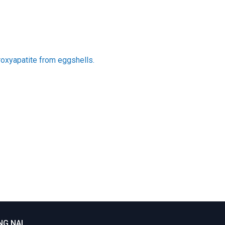
oxyapatite from eggshells.
NG NAI