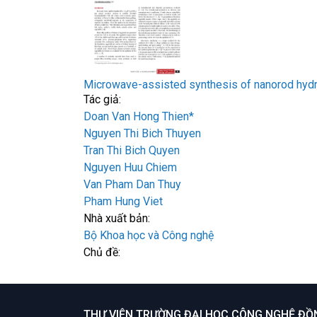
Microwave-assisted synthesis of nanorod hydr
Tác giả:
Doan Van Hong Thien*
Nguyen Thi Bich Thuyen
Tran Thi Bich Quyen
Nguyen Huu Chiem
Van Pham Dan Thuy
Pham Hung Viet
Nhà xuất bản:
Bộ Khoa học và Công nghệ
Chủ đề:
THƯ VIỆN TRƯỜNG ĐẠI HỌC CÔNG NGHỆ ĐỒ