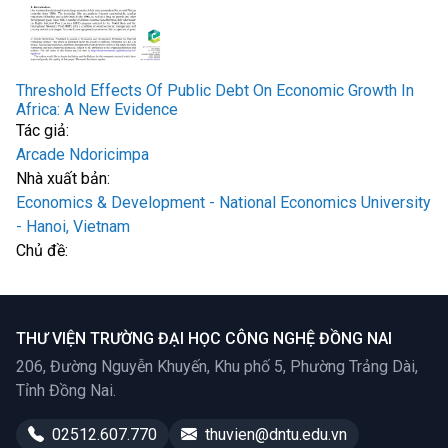
Threshold Effects Of Public Debt On Economic Growth In
Africa: A New Evidence
Tác giả:
Arcade Ndoricimpa
Nhà xuất bản:
Economics & Development - National Economics University
- Hanoi, Vietnam
Chủ đề:
THƯ VIỆN TRƯỜNG ĐẠI HỌC CÔNG NGHỆ ĐỒNG NAI
206, Đường Nguyễn Khuyến, Khu phố 5, Phường Trảng Dài,
Tỉnh Đồng Nai.
02512.607.770
thuvien@dntu.edu.vn