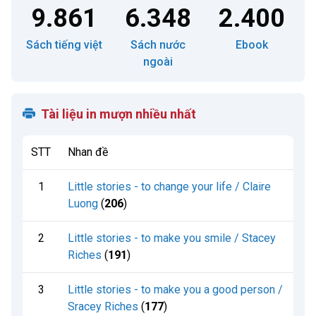
9.861
6.348
2.400
Sách tiếng việt
Sách nước
Ebook
ngoài
Tài liệu in mượn nhiều nhất
STT
Nhan đề
1
Little stories - to change your life / Claire
Luong
(
206
)
2
Little stories - to make you smile / Stacey
Riches
(
191
)
3
Little stories - to make you a good person /
Sracey Riches
(
177
)