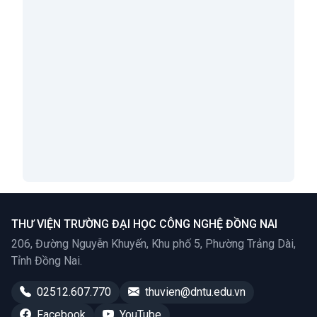
An Introduction to International Economic
Relations
Tác giả:
Yuriy Kozak, T. Shengelia
;
Xem thêm
THƯ VIỆN TRƯỜNG ĐẠI HỌC CÔNG NGHỆ ĐỒNG NAI
206, Đường Nguyễn Khuyến, Khu phố 5, Phường Trảng Dài,
Tỉnh Đồng Nai.
02512.607.770
thuvien@dntu.edu.vn
Facebook
YouTube