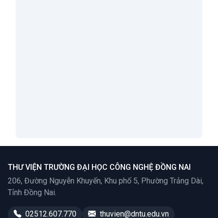
An Introduction to International Economic
Relations
Tác giả:
Yuriy Kozak, T. Shengelia
;
Xem thêm
THƯ VIỆN TRƯỜNG ĐẠI HỌC CÔNG NGHỆ ĐỒNG NAI
206, Đường Nguyễn Khuyến, Khu phố 5, Phường Trảng Dài,
Tỉnh Đồng Nai.
02512.607.770
thuvien@dntu.edu.vn