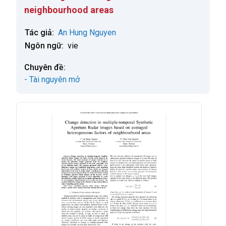
neighbourhood areas
Tác giả:
An Hung Nguyen
Ngôn ngữ:
vie
Chuyên đề:
- Tài nguyên mở