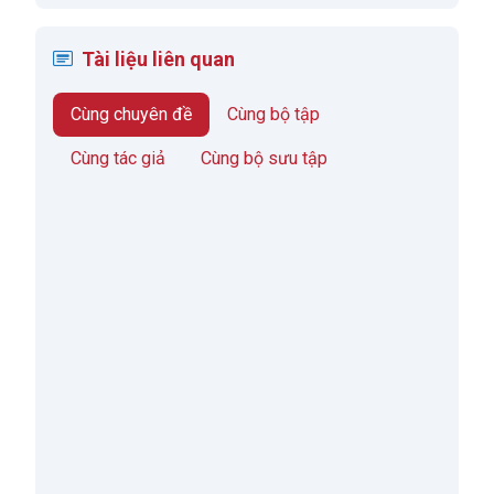
Tài liệu liên quan
Cùng chuyên đề
Cùng bộ tập
Cùng tác giả
Cùng bộ sưu tập
Threshold Effects Of Public Debt On Economic
Growth In Africa: A New Evidence
Tác giả:
Arcade Ndoricimpa
;