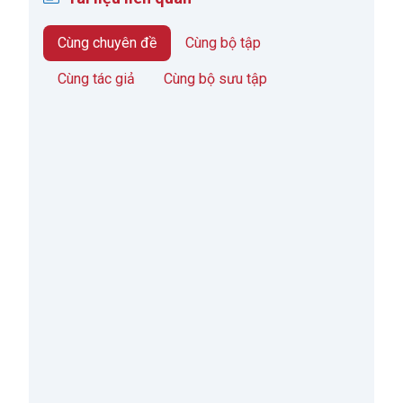
Cùng chuyên đề
Cùng bộ tập
Cùng tác giả
Cùng bộ sưu tập
Threshold Effects Of Public Debt On Economic
Growth In Africa: A New Evidence
Tác giả:
Arcade Ndoricimpa
;