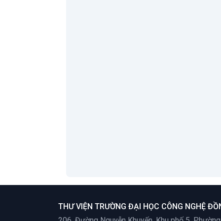
Corruption And
Sme Financing
Structure: The
Case Of
Vietnamese
Manufacturing
Tác giả:
Mai
Hong Phan
;
Lan
Archer
;
Xem thêm
THƯ VIỆN TRƯỜNG ĐẠI HỌC CÔNG NGHỆ ĐỒ
206, Đường Nguyễn Khuyến, Khu phố 5, Phường T