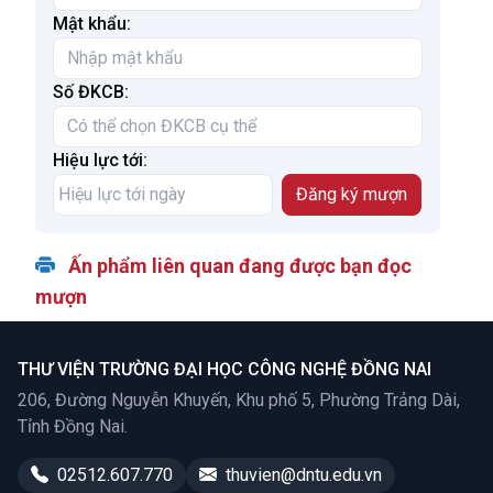
Mật khẩu:
Số ĐKCB:
Hiệu lực tới:
Ấn phẩm liên quan đang được bạn đọc
mượn
THƯ VIỆN TRƯỜNG ĐẠI HỌC CÔNG NGHỆ ĐỒNG NAI
206, Đường Nguyễn Khuyến, Khu phố 5, Phường Trảng Dài,
Tỉnh Đồng Nai.
02512.607.770
thuvien@dntu.edu.vn