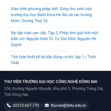
Giáo trình phương pháp tính: Dùng cho sinh viên
trường Đại học Bách khoa Hà Nội và các trường
khác/ Dương Thuỷ Vỹ
Bài tập toán cao cấp. Tập 2, Phép tính giải tích một
biến số/ Nguyễn Đình Trí, Tạ Văn Đĩnh, Nguyễn Hồ
Quỳnh
Tính toán thiết kế hệ dẫn động cơ khí. tập 1 / Trịnh
Chất
THƯ VIỆN TRƯỜNG ĐẠI HỌC CÔNG NGHỆ ĐỒNG NAI
206, Đường Nguyễn Khuyến, Khu phố 5, Phường Trảng Dài,
Tỉnh Đồng Nai.
02512.607.770
thuvien@dntu.edu.vn