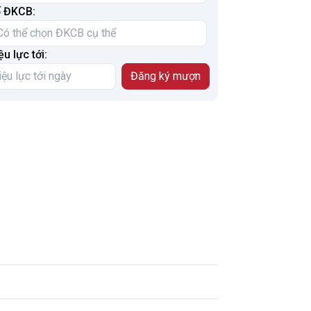
 ĐKCB:
ệu lực tới: