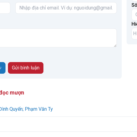
Số
Hi
 đọc mượn
 Đình Quyến; Phạm Văn Ty