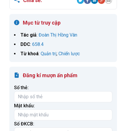
Chia sẻ:
Mục từ truy cập
Tác giả
:
Đoàn Thị Hồng Vân
DDC
:
658.4
Từ khoá
:
Quản trị
;
Chiến lược
Đăng kí mượn ấn phẩm
Số thẻ:
Mật khẩu:
Số ĐKCB: