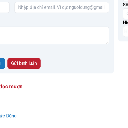
Số
Hi
 đọc mượn
 Đức Dũng