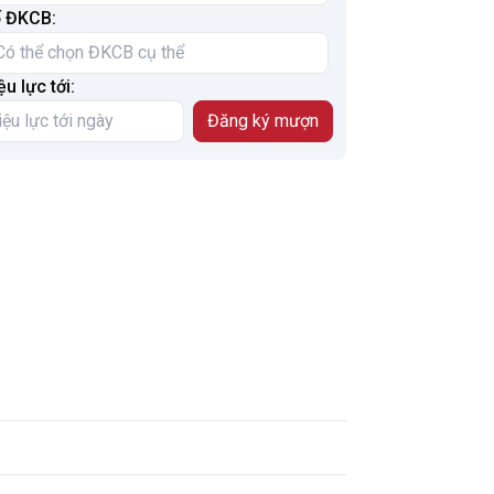
 ĐKCB:
ệu lực tới: