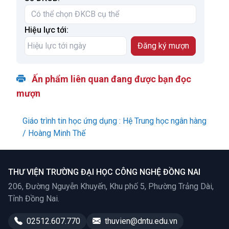
Hiệu lực tới:
Ấn phẩm liên quan đang được bạn đọc
mượn
Giáo trình tin học ứng dụng : Hệ Trung học ngân hàng
/ Hoàng Minh Thế
THƯ VIỆN TRƯỜNG ĐẠI HỌC CÔNG NGHỆ ĐỒNG NAI
206, Đường Nguyễn Khuyến, Khu phố 5, Phường Trảng Dài,
Tỉnh Đồng Nai.
02512.607.770
thuvien@dntu.edu.vn