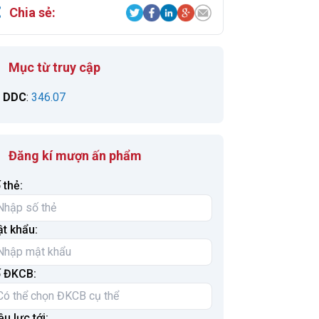
Chia sẻ:
Mục từ truy cập
DDC
:
346.07
Đăng kí mượn ấn phẩm
 thẻ:
t khẩu:
 ĐKCB:
ệu lực tới: