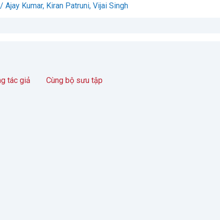
Ajay Kumar, Kiran Patruni, Vijai Singh
g tác giả
Cùng bộ sưu tập
o trình quản
Giáo trình quản
 kinh doanh
trị kinh doanh
hách sạn-
khách sạn -
TLĐT
TLĐT
 giả:
Nguyễn
Tác giả:
Nguyễn