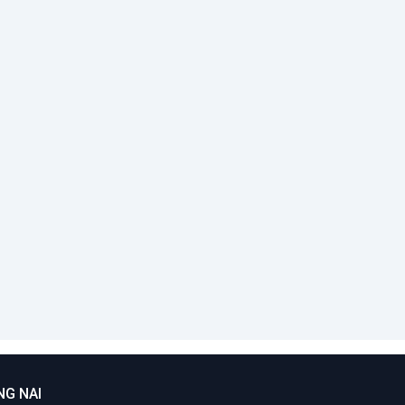
ăn Mạnh
;
Văn Mạnh
;
ng Thị Lan
Hoàng Thị Lan
Hương
;
Hương
;
NG NAI