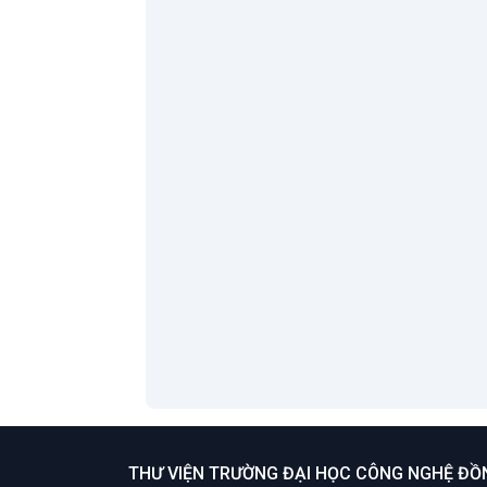
Trung Vũ
;
V
Hoà
Sách bài tập
Tiếng Anh căn
bản 1
Tác giả:
Hà Thị
Yến Nhi
;
Xem thêm
THƯ VIỆN TRƯỜNG ĐẠI HỌC CÔNG NGHỆ ĐỒ