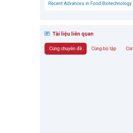
Recent Advances in Food Biotechnology / 
Tài liệu liên quan
Cùng chuyên đề
Cùng bộ tập
Cùn
60 Lễ hội truyền
Giáo trình tâm
Giá
thống Việt Nam
lý khách du lịch
trị
- TLDT
- TLDT
k
Tác giả:
Thạch
Tác giả:
Hồ Lý
Phương, Lê
Long
;
Tác