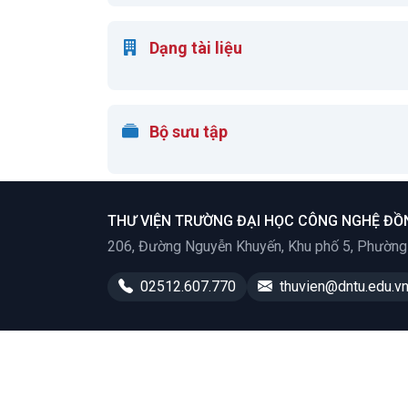
Dạng tài liệu
Bộ sưu tập
THƯ VIỆN TRƯỜNG ĐẠI HỌC CÔNG NGHỆ ĐỒ
206, Đường Nguyễn Khuyến, Khu phố 5, Phường T
02512.607.770
thuvien@dntu.edu.v