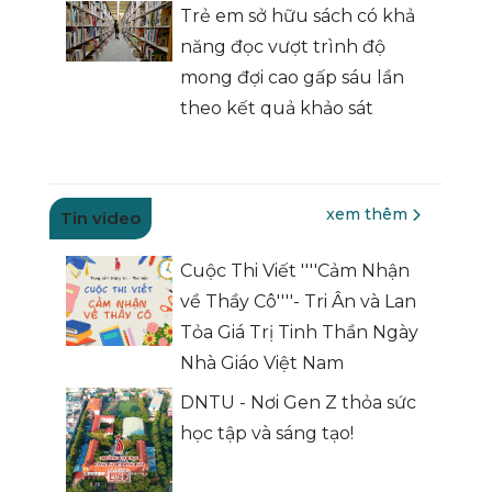
Trẻ em sở hữu sách có khả
năng đọc vượt trình độ
mong đợi cao gấp sáu lần
theo kết quả khảo sát
xem thêm
Tin video
Cuộc Thi Viết ''''Cảm Nhận
về Thầy Cô''''- Tri Ân và Lan
Tỏa Giá Trị Tinh Thần Ngày
Nhà Giáo Việt Nam
DNTU - Nơi Gen Z thỏa sức
học tập và sáng tạo!