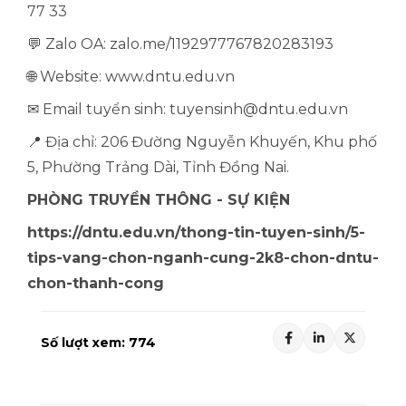
77 33
💬 Zalo OA: zalo.me/1192977767820283193
🌐 Website: www.dntu.edu.vn
✉ Email tuyển sinh: tuyensinh@dntu.edu.vn
📍 Địa chỉ: 206 Đường Nguyễn Khuyến, Khu phố
5, Phường Trảng Dài, Tỉnh Đồng Nai.
PHÒNG TRUYỀN THÔNG - SỰ KIỆN
https://dntu.edu.vn/thong-tin-tuyen-sinh/5-
tips-vang-chon-nganh-cung-2k8-chon-dntu-
chon-thanh-cong
Số lượt xem:
774