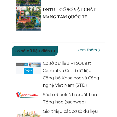
𝐃𝐍𝐓𝐔 – 𝐂Ở 𝐒Ở 𝐕Ậ𝐓 𝐂𝐇Ấ𝐓
𝐌𝐀𝐍𝐆 𝐓Ầ𝐌 𝐐𝐔Ố𝐂 𝐓Ế
xem thêm
Cơ sở dữ liệu điện tử
Cơ sở dữ liệu ProQuest
Central và Cơ sở dữ liệu
Công bố Khoa học và Công
nghệ Việt Nam (STD)
Sách ebook Nhà xuất bản
Tổng hợp (sachweb)
Giới thiệu các cơ sở dữ liệu