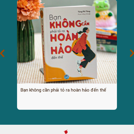
TIN THÔNG BÁO
Tuyển dụng cộng tác viên
thư viện
TIN TỨC HOẠT ĐỘNG
Ngày Sách và Văn hóa đọc
Việt Nam 21/4 – Khi tri thức
bắt đầu từ những trang
sách tại Thư viện DNTU
TIN TỨC HOẠT ĐỘNG
Khi Bạn Đủ Tốt, Mọi Điều Tốt
Bạn không cần phải tỏ ra hoàn hảo đến thế
Đẹp Sẽ Tự Tìm Đến
TIN TỨC HOẠT ĐỘNG
5 Tips vàng chọn ngành
cùng 2k8: Chọn DNTU -
Chọn thành công