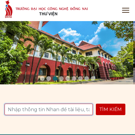
Previous
Next
TÌM KIẾM