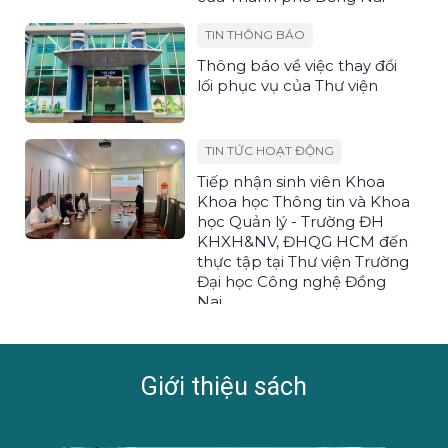
TIN THÔNG BÁO
Thông báo về việc thay đổi
lối phục vụ của Thư viện
TIN TỨC HOẠT ĐỘNG
Tiếp nhận sinh viên Khoa
Khoa học Thông tin và Khoa
học Quản lý - Trường ĐH
KHXH&NV, ĐHQG HCM đến
thực tập tại Thư viện Trường
Đại học Công nghệ Đồng
Nai
TIN THÔNG BÁO
Hướng dẫn đăng ký cấp tài
Giới thiệu sách
khoản dành cho Thí sinh tự
do 2026