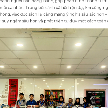
 thành người bạn đồng hành, góp phần hình thành tư d
mỗi cá nhân. Trong bối cảnh xã hội hiện đại, khi công 
óng, việc đọc sách lại càng mang ý nghĩa sâu sắc hơn – 
, suy ngẫm sâu hơn và phát triển tư duy một cách toàn 