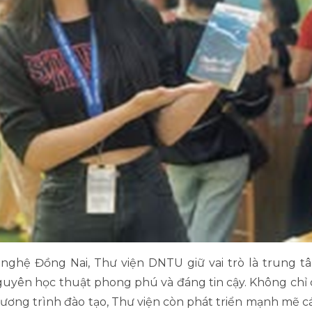
nghệ Đồng Nai, Thư viện DNTU giữ vai trò là trung tâm 
nguyên học thuật phong phú và đáng tin cậy. Không chỉ 
ương trình đào tạo, Thư viện còn phát triển mạnh mẽ c