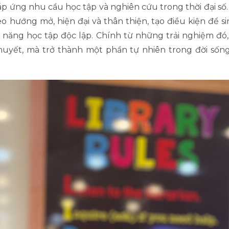
áp ứng nhu cầu học tập và nghiên cứu trong thời đại số
o hướng mở, hiện đại và thân thiện, tạo điều kiện để si
ỹ năng học tập độc lập. Chính từ những trải nghiệm đó
huyết, mà trở thành một phần tự nhiên trong đời sốn