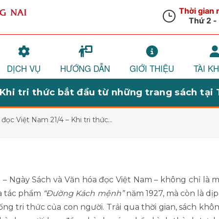
DỊCH VỤ
HƯỚNG DẪN
GIỚI THIỆU
TÀI K
Khi tri thức bắt đầu từ những trang sách tạ
ọc Việt Nam 21/4 – Khi tri thức...
 – Ngày Sách và Văn hóa đọc Việt Nam – không chỉ là
của tác phẩm
“Đường Kách mệnh”
năm 1927, mà còn là dịp
ng tri thức của con người. Trải qua thời gian, sách khô