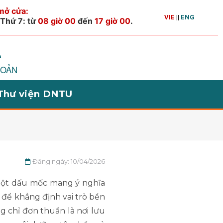
VIE
||
ENG
HOẢN
i Thư viện DNTU
Đăng ngày: 10/04/2026
 một dấu mốc mang ý nghĩa
 để khẳng định vai trò bền
ng chỉ đơn thuần là nơi lưu