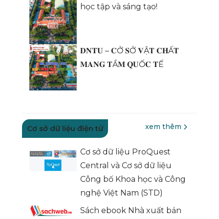
học tập và sáng tạo!
𝐃𝐍𝐓𝐔 – 𝐂Ở 𝐒Ở 𝐕Ậ𝐓 𝐂𝐇Ấ𝐓
𝐌𝐀𝐍𝐆 𝐓Ầ𝐌 𝐐𝐔Ố𝐂 𝐓Ế
xem thêm
Cơ sở dữ liệu điện tử
Cơ sở dữ liệu ProQuest
Central và Cơ sở dữ liệu
Công bố Khoa học và Công
nghệ Việt Nam (STD)
Sách ebook Nhà xuất bản