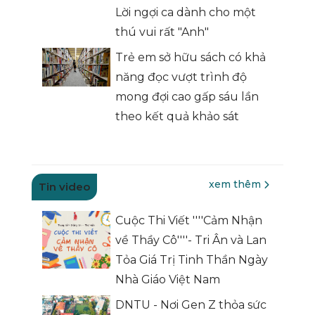
Lời ngợi ca dành cho một
thú vui rất "Anh"
Trẻ em sở hữu sách có khả
năng đọc vượt trình độ
mong đợi cao gấp sáu lần
theo kết quả khảo sát
xem thêm
Tin video
Cuộc Thi Viết ''''Cảm Nhận
về Thầy Cô''''- Tri Ân và Lan
Tỏa Giá Trị Tinh Thần Ngày
Nhà Giáo Việt Nam
DNTU - Nơi Gen Z thỏa sức