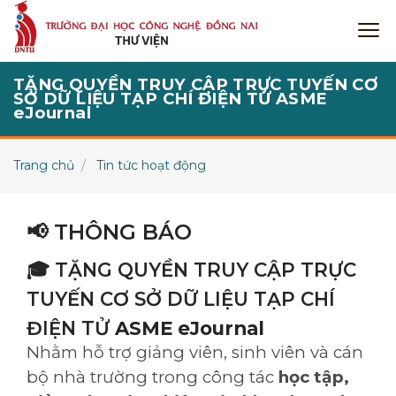
TẶNG QUYỀN TRUY CẬP TRỰC TUYẾN CƠ
SỞ DỮ LIỆU TẠP CHÍ ĐIỆN TỬ ASME
eJournal
Trang chủ
Tin tức hoạt động
📢 THÔNG BÁO
🎓 TẶNG QUYỀN TRUY CẬP TRỰC
TUYẾN CƠ SỞ DỮ LIỆU TẠP CHÍ
ĐIỆN TỬ
ASME eJournal
Nhằm hỗ trợ giảng viên, sinh viên và cán
bộ nhà trường trong công tác
học tập,