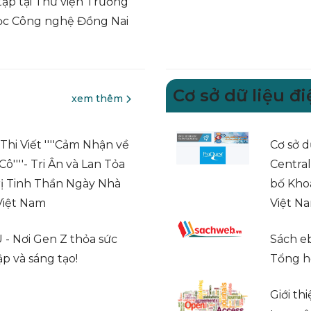
tập tại Thư viện Trường
ọc Công nghệ Đồng Nai
Cơ sở dữ liệu đi
xem thêm
Thi Viết ''''Cảm Nhận về
Cơ sở d
ô''''- Tri Ân và Lan Tỏa
Central
rị Tinh Thần Ngày Nhà
bố Kho
Việt Nam
Việt N
- Nơi Gen Z thỏa sức
Sách e
ập và sáng tạo!
Tổng h
Giới th