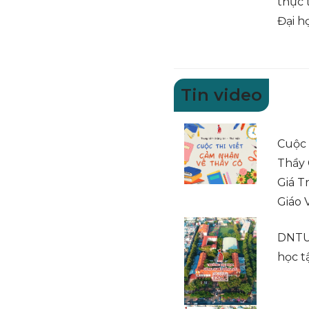
thực 
Đại h
Tin video
Cuộc 
Thầy C
Giá T
Giáo 
DNTU 
học t