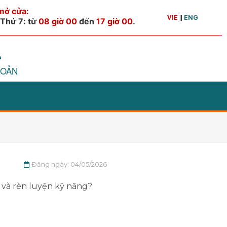
VIE
||
ENG
HOẢN
Đăng ngày: 04/05/2026
 và rèn luyện kỹ năng?