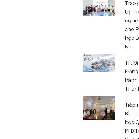
Trao g
trị: 
nghệ 
cho P
học L
Nai
Trườn
Đồng
hành 
Thàn
Tiếp 
Khoa 
học Q
KHXH