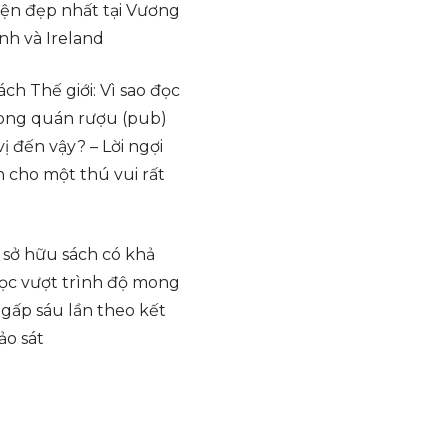
iện đẹp nhất tại Vương
nh và Ireland
ch Thế giới: Vì sao đọc
rong quán rượu (pub)
 vị đến vậy? – Lời ngợi
 cho một thú vui rất
 sở hữu sách có khả
ọc vượt trình độ mong
 gấp sáu lần theo kết
ảo sát