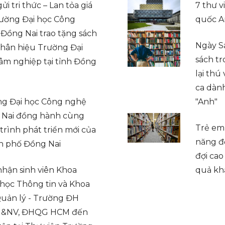
ửi tri thức – Lan tỏa giá
7 thư v
Trường Đại học Công
quốc A
Đồng Nai trao tặng sách
Ngày Sá
hân hiệu Trường Đại
sách t
âm nghiệp tại tỉnh Đồng
lại thú
ca dành
g Đại học Công nghệ
"Anh"
 Nai đồng hành cùng
Trẻ em
trình phát triển mới của
năng đ
h phố Đồng Nai
đợi cao
nhận sinh viên Khoa
quả kh
học Thông tin và Khoa
uản lý - Trường ĐH
&NV, ĐHQG HCM đến