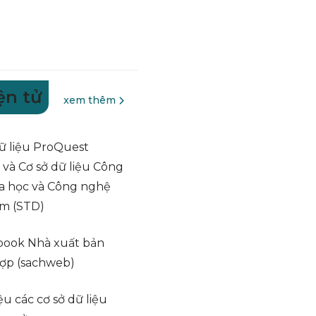
ện tử
xem thêm
ữ liệu ProQuest
 và Cơ sở dữ liệu Công
a học và Công nghệ
am (STD)
book Nhà xuất bản
ợp (sachweb)
iệu các cơ sở dữ liệu